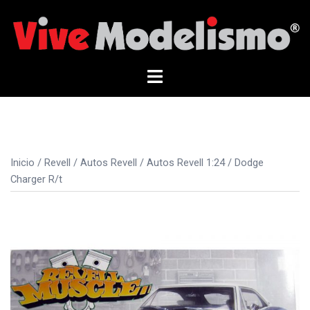
Saltar
al
contenido
Alternar
menú
Inicio
/
Revell
/
Autos Revell
/
Autos Revell 1:24
/ Dodge
Charger R/t