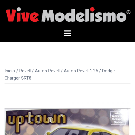
Saltar
al
contenido
Alternar
menú
Inicio
/
Revell
/
Autos Revell
/
Autos Revell 1:25
/ Dodge
Charger SRT8