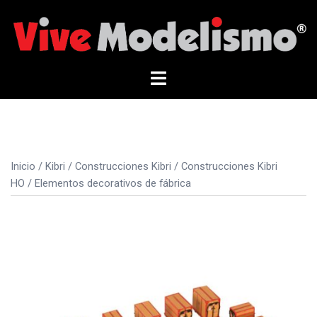
Saltar
al
contenido
Alternar
menú
Inicio
/
Kibri
/
Construcciones Kibri
/
Construcciones Kibri
HO
/ Elementos decorativos de fábrica