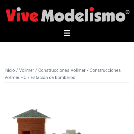
Saltar
al
contenido
Alternar
menú
Inicio
/
Vollmer
/
Construcciones Vollmer
/
Construcciones
Vollmer HO
/ Estación de bomberos