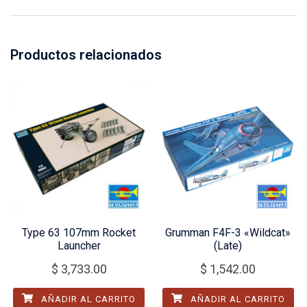
Productos relacionados
Type 63 107mm Rocket
Grumman F4F-3 «Wildcat»
Launcher
(Late)
$
3,733.00
$
1,542.00
AÑADIR AL CARRITO
AÑADIR AL CARRITO