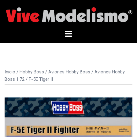
Saltar
al
contenido
Alternar
menú
Inicio
/
Hobby Boss
/
Aviones Hobby Boss
/
Aviones Hobby
Boss 1:72
/ F-5E Tiger II