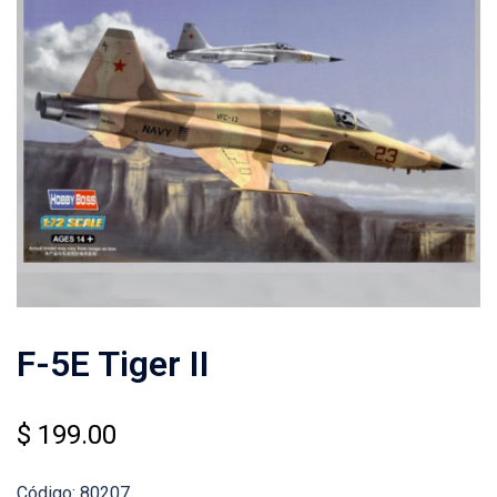
F-5E Tiger II
$
199.00
Código: 80207