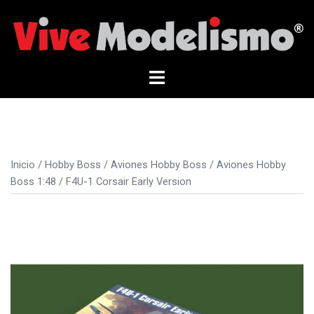
Saltar
al
contenido
Alternar
menú
Inicio
/
Hobby Boss
/
Aviones Hobby Boss
/
Aviones Hobby
Boss 1:48
/ F4U-1 Corsair Early Version