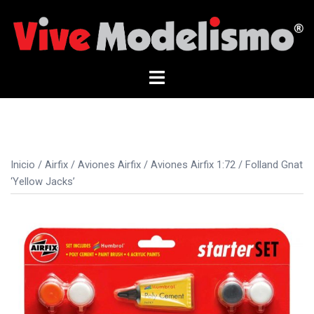
Saltar
al
contenido
Alternar
menú
Inicio
/
Airfix
/
Aviones Airfix
/
Aviones Airfix 1:72
/ Folland Gnat
‘Yellow Jacks’