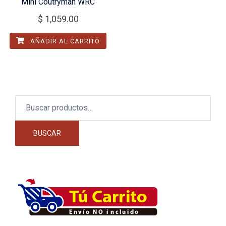
Mini Coutryman WRC
$
1,059.00
AÑADIR AL CARRITO
Buscar
por:
BUSCAR