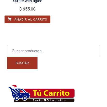
Surfite with figure
$
655.00
AÑADIR AL CARRITO
Buscar
por:
BUSCAR