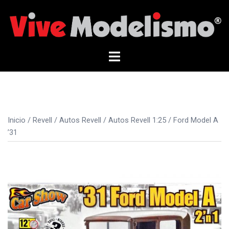
Saltar
al
contenido
Alternar
menú
Inicio
/
Revell
/
Autos Revell
/
Autos Revell 1:25
/ Ford Model A
’31