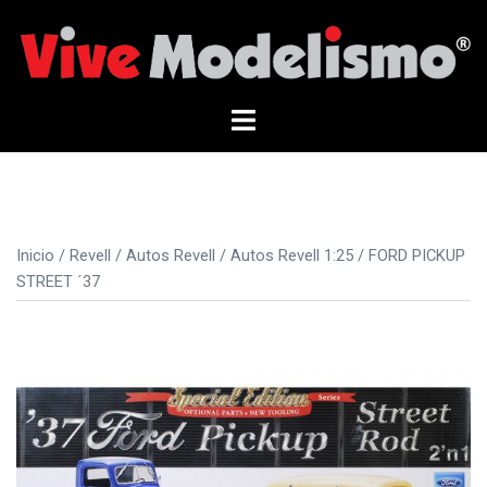
Saltar
al
contenido
Alternar
menú
Inicio
/
Revell
/
Autos Revell
/
Autos Revell 1:25
/ FORD PICKUP
STREET ´37