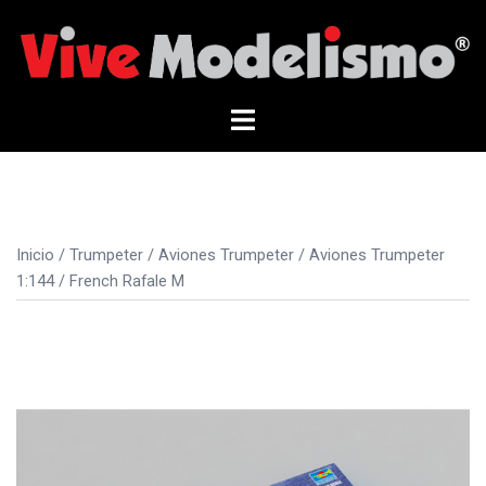
Saltar
al
contenido
Alternar
menú
Inicio
/
Trumpeter
/
Aviones Trumpeter
/
Aviones Trumpeter
1:144
/ French Rafale M