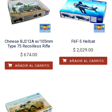
Chinese BJ212A w/105mm
F6F-5 Hellcat
Type 75 Recoilless Rifle
$
2,029.00
$
674.00
AÑADIR AL CARRITO
AÑADIR AL CARRITO