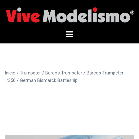
Saltar
al
contenido
Alternar
menú
Inicio
/
Trumpeter
/
Barcos Trumpeter
/
Barcos Trumpeter
1:350
/ German Bismarck Battleship