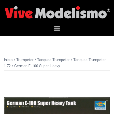
Saltar
al
contenido
Alternar
menú
Inicio
/
Trumpeter
/
Tanques Trumpeter
/
Tanques Trumpeter
1:72
/ German E-100 Super Heavy