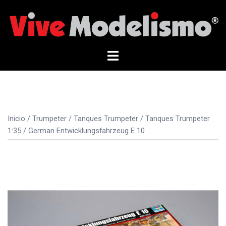
Saltar
al
contenido
Alternar
menú
Inicio
/
Trumpeter
/
Tanques Trumpeter
/
Tanques Trumpeter
1:35
/ German Entwicklungsfahrzeug E 10