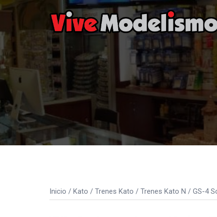
Saltar
al
contenido
Inicio
/
Kato
/
Trenes Kato
/
Trenes Kato N
/ GS-4 So