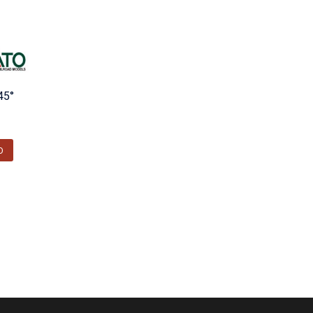
45°
O