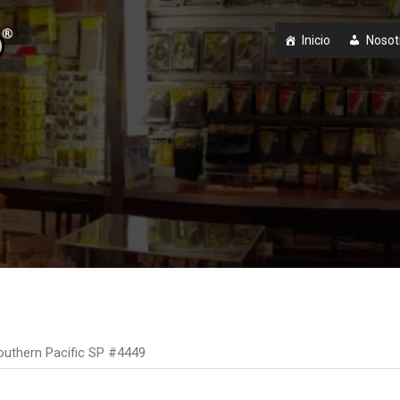
Inicio
Nosot
uthern Pacific SP #4449