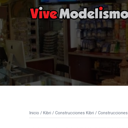
Saltar
al
contenido
Inicio
/
Kibri
/
Construcciones Kibri
/
Construcciones 