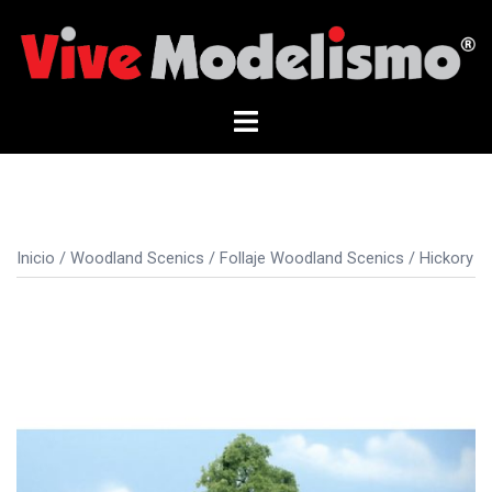
Saltar
al
contenido
Alternar
menú
Inicio
/
Woodland Scenics
/
Follaje Woodland Scenics
/ Hickory