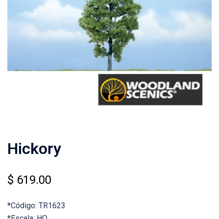
Hickory
$
619.00
*Código: TR1623
*Escala: HO