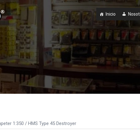
Inicio
Nosot
peter 1:350
/ HMS Type 45 Destroyer