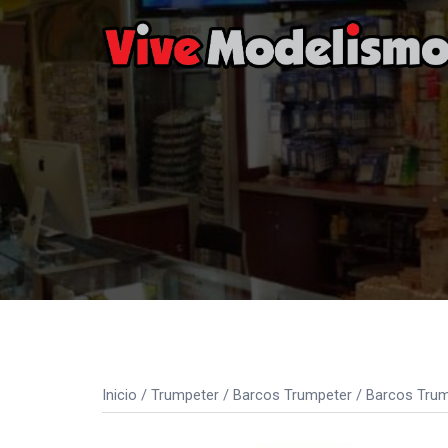
Saltar
al
contenido
Inicio
/
Trumpeter
/
Barcos Trumpeter
/
Barcos Trum