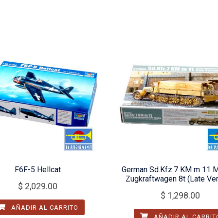
F6F-5 Hellcat
German Sd.Kfz.7 KM m 11 Mi
Zugkraftwagen 8t (Late Ver
$
2,029.00
$
1,298.00
AÑADIR AL CARRITO
AÑADIR AL CARRIT