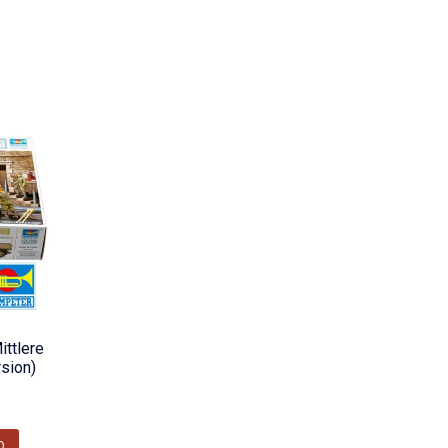
ttlere
sion)
O