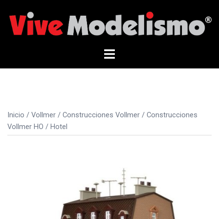
Saltar
al
contenido
Alternar
menú
Inicio
/
Vollmer
/
Construcciones Vollmer
/
Construcciones
Vollmer HO
/ Hotel