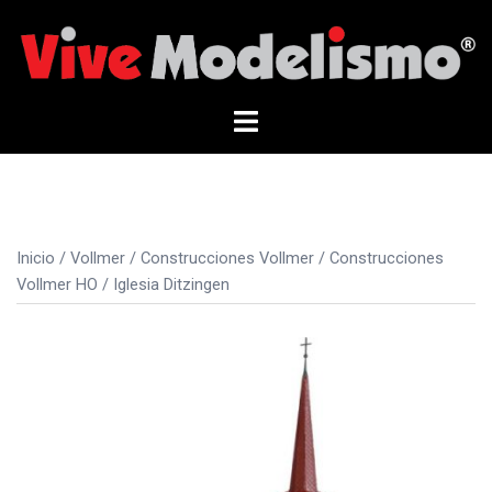
Saltar
al
contenido
Alternar
menú
Inicio
/
Vollmer
/
Construcciones Vollmer
/
Construcciones
Vollmer HO
/ Iglesia Ditzingen