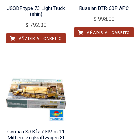
JGSDF type 73 Light Truck
Russian BTR-60P APC
(shin)
$
998.00
$
792.00
AÑADIR AL CARRITO
AÑADIR AL CARRITO
German Sd.Kfz.7 KM m 11
Mittlere Zugkraftwagen 8t