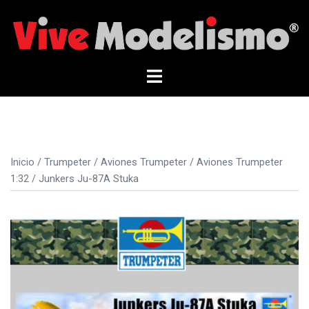
Saltar
al
contenido
Alternar
menú
Inicio
/
Trumpeter
/
Aviones Trumpeter
/
Aviones Trumpeter
1:32
/ Junkers Ju-87A Stuka