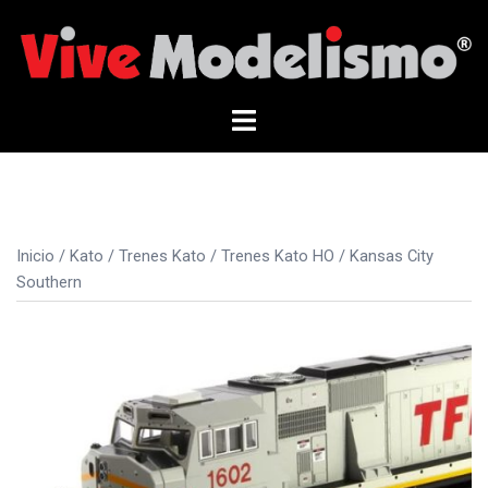
Saltar
al
contenido
Alternar
menú
Inicio
/
Kato
/
Trenes Kato
/
Trenes Kato HO
/ Kansas City
Southern