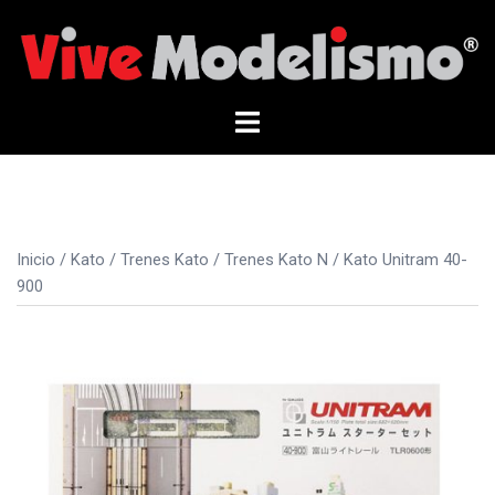
Saltar
al
contenido
Alternar
menú
Inicio
/
Kato
/
Trenes Kato
/
Trenes Kato N
/ Kato Unitram 40-
900