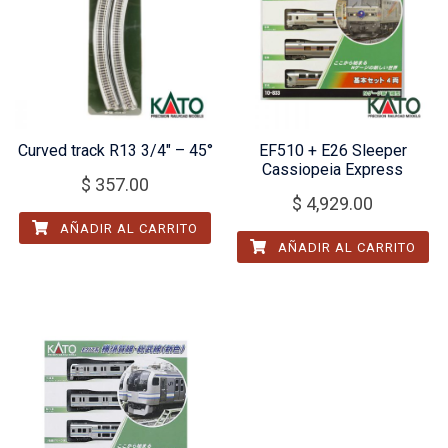
Curved track R13 3/4″ – 45°
EF510 + E26 Sleeper
Cassiopeia Express
$
357.00
$
4,929.00
AÑADIR AL CARRITO
AÑADIR AL CARRITO