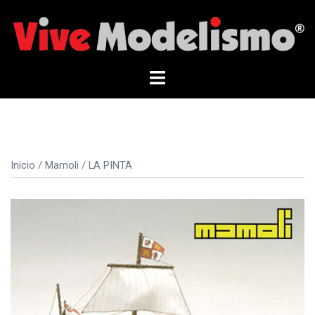
Saltar
al
contenido
Alternar
menú
Inicio
/
Mamoli
/ LA PINTA