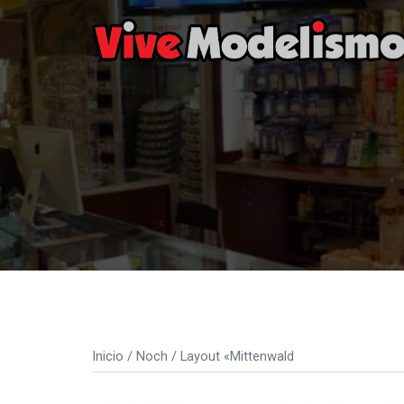
Saltar
al
contenido
Inicio
/
Noch
/ Layout «Mittenwald