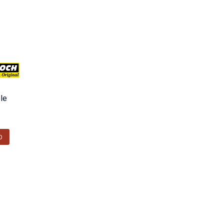
ble
O