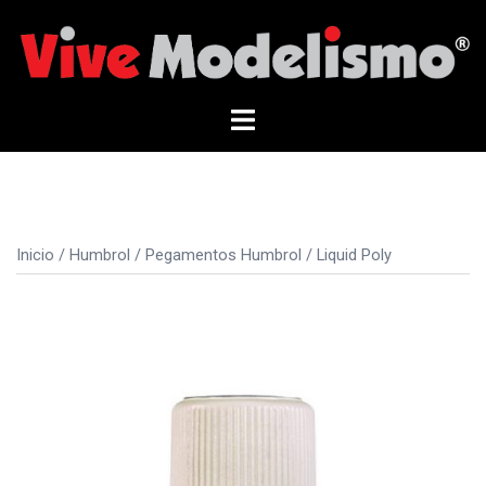
Saltar
al
contenido
Alternar
menú
Inicio
/
Humbrol
/
Pegamentos Humbrol
/ Liquid Poly