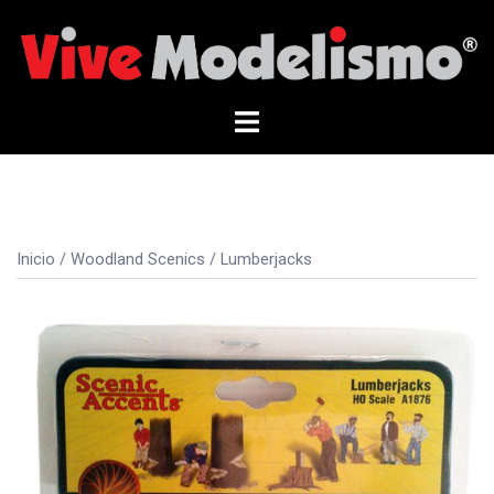
Saltar
al
contenido
Alternar
menú
Inicio
/
Woodland Scenics
/ Lumberjacks