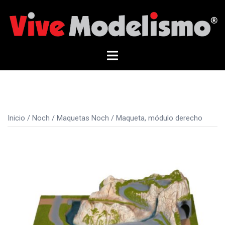
Saltar
al
contenido
Alternar
menú
Inicio
/
Noch
/
Maquetas Noch
/ Maqueta, módulo derecho