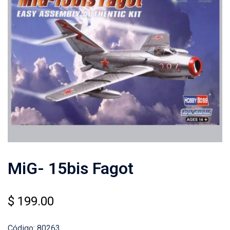
MiG- 15bis Fagot
$
199.00
Código: 80263