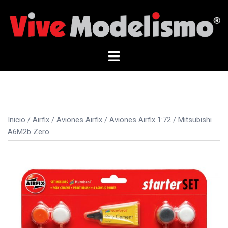
Saltar
al
contenido
Alternar
menú
Inicio
/
Airfix
/
Aviones Airfix
/
Aviones Airfix 1:72
/ Mitsubishi
A6M2b Zero