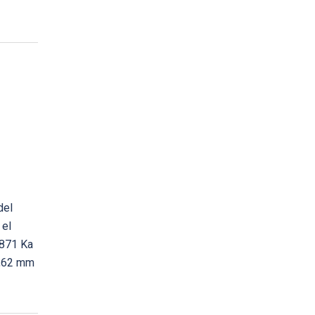
del
 el
 871 Ka
7,62 mm