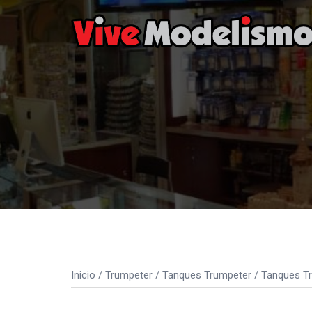
Saltar
al
contenido
Inicio
/
Trumpeter
/
Tanques Trumpeter
/
Tanques Tr