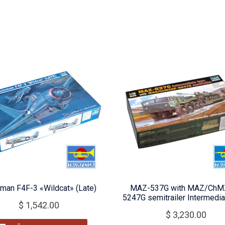
man F4F-3 «Wildcat» (Late)
MAZ-537G with MAZ/ChM
5247G semitrailer Intermedia
$
1,542.00
$
3,230.00