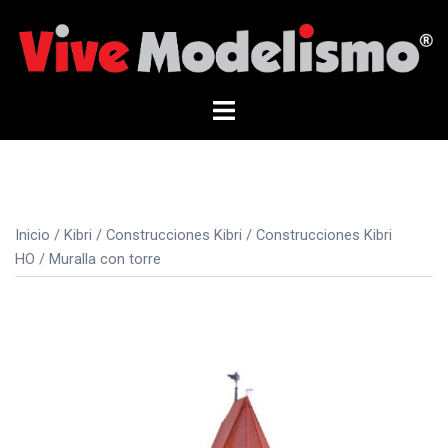
Saltar
al
contenido
Alternar
menú
Inicio
/
Kibri
/
Construcciones Kibri
/
Construcciones Kibri
HO
/ Muralla con torre