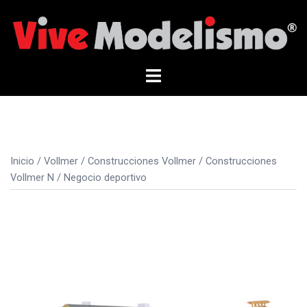
Saltar
al
contenido
Alternar
menú
Inicio
/
Vollmer
/
Construcciones Vollmer
/
Construcciones
Vollmer N
/ Negocio deportivo