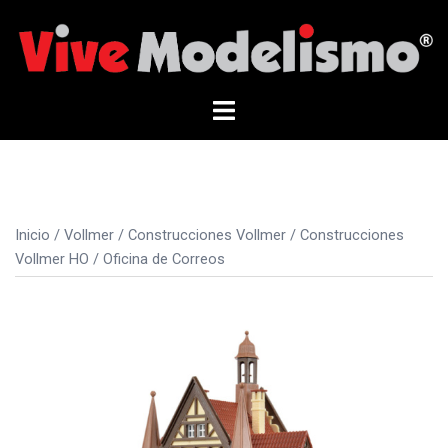
Saltar
al
contenido
Alternar
menú
Inicio
/
Vollmer
/
Construcciones Vollmer
/
Construcciones
Vollmer HO
/ Oficina de Correos