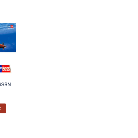
 SSBN
O