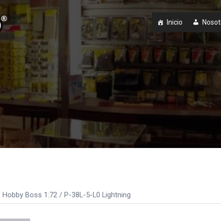
Inicio
Nosot
 Hobby Boss 1:72
/ P-38L-5-L0 Lightning