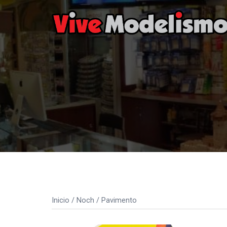
Saltar
al
contenido
Inicio
/
Noch
/ Pavimento