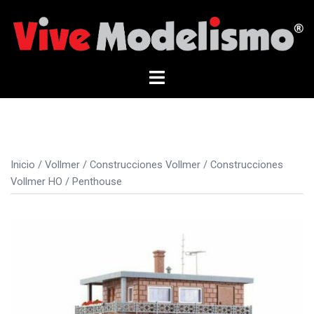
Saltar
al
contenido
Alternar
menú
Inicio
/
Vollmer
/
Construcciones Vollmer
/
Construcciones
Vollmer HO
/ Penthouse