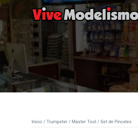
Saltar
al
contenido
Inicio
/
Trumpeter
/
Master Tool
/ Set de Pinceles