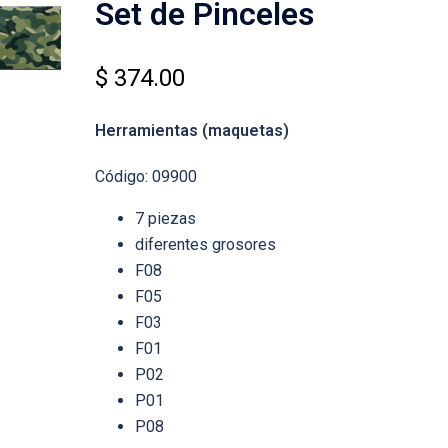
Set de Pinceles
$
374.00
Herramientas
(maquetas)
Código: 09900
7 piezas
diferentes grosores
F08
F05
F03
F01
P02
P01
P08