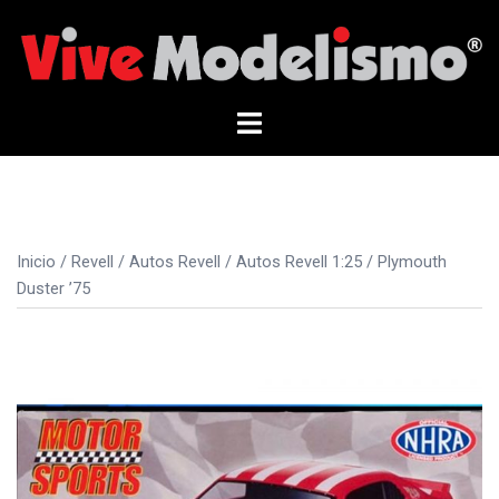
Saltar
al
contenido
Alternar
menú
Inicio
/
Revell
/
Autos Revell
/
Autos Revell 1:25
/ Plymouth
Duster ’75