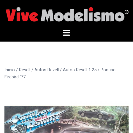
Saltar
al
contenido
Alternar
menú
Inicio
/
Revell
/
Autos Revell
/
Autos Revell 1:25
/ Pontiac
Firebird ’77