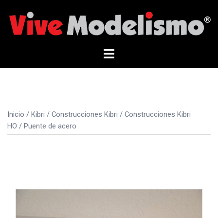
Saltar
al
contenido
Alternar
menú
Inicio
/
Kibri
/
Construcciones Kibri
/
Construcciones Kibri
HO
/ Puente de acero