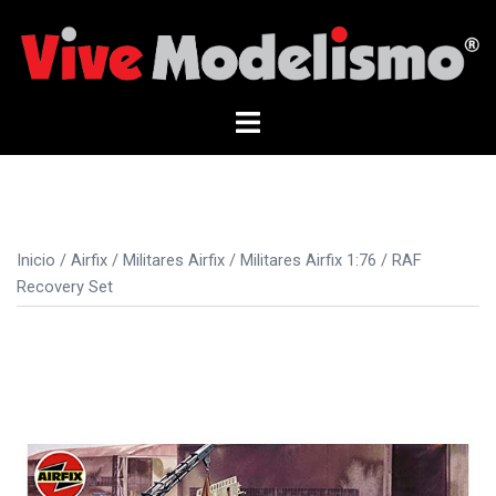
Saltar
al
contenido
Alternar
menú
Inicio
/
Airfix
/
Militares Airfix
/
Militares Airfix 1:76
/ RAF
Recovery Set