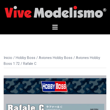
Saltar
al
contenido
Alternar
menú
Inicio
/
Hobby Boss
/
Aviones Hobby Boss
/
Aviones Hobby
Boss 1:72
/ Rafale C