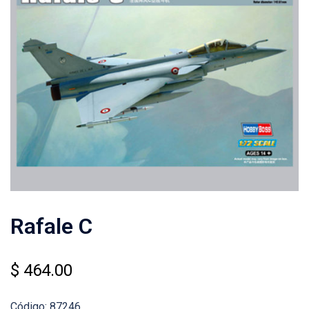
Rafale C
$
464.00
Código: 87246