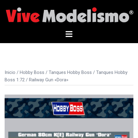
Saltar
al
contenido
Alternar
menú
Inicio
/
Hobby Boss
/
Tanques Hobby Boss
/
Tanques Hobby
Boss 1:72
/ Railway Gun «Dora»