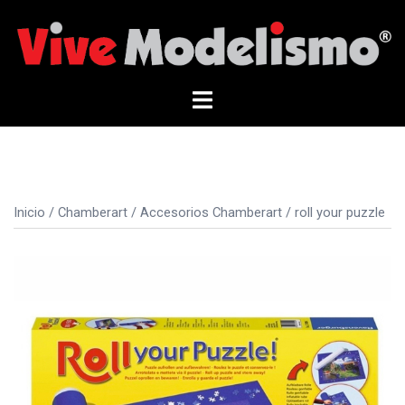
Saltar
al
contenido
Alternar
menú
Inicio
/
Chamberart
/
Accesorios Chamberart
/ roll your puzzle