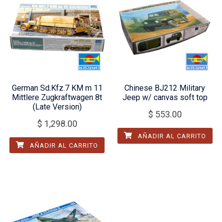
German Sd.Kfz.7 KM m 11
Chinese BJ212 Military
Mittlere Zugkraftwagen 8t
Jeep w/ canvas soft top
(Late Version)
$
553.00
$
1,298.00
AÑADIR AL CARRITO
AÑADIR AL CARRITO