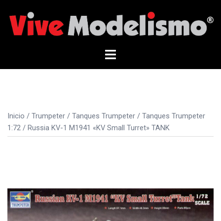
Saltar
al
contenido
Alternar
menú
Inicio
/
Trumpeter
/
Tanques Trumpeter
/
Tanques Trumpeter
1:72
/ Russia KV-1 M1941 «KV Small Turret» TANK