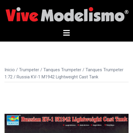
Saltar
al
contenido
Alternar
menú
Inicio
/
Trumpeter
/
Tanques Trumpeter
/
Tanques Trumpeter
1:72
/ Russia KV-1 M1942 Lightweight Cast Tank