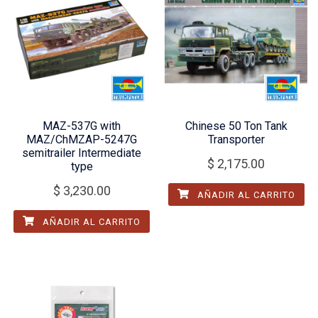
MAZ-537G with
Chinese 50 Ton Tank
MAZ/ChMZAP-5247G
Transporter
semitrailer Intermediate
$
2,175.00
type
$
3,230.00
AÑADIR AL CARRITO
AÑADIR AL CARRITO