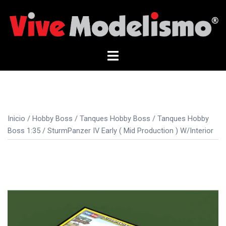
Saltar
al
contenido
Alternar
menú
Inicio
/
Hobby Boss
/
Tanques Hobby Boss
/
Tanques Hobby
Boss 1:35
/ SturmPanzer IV Early ( Mid Production ) W/Interior