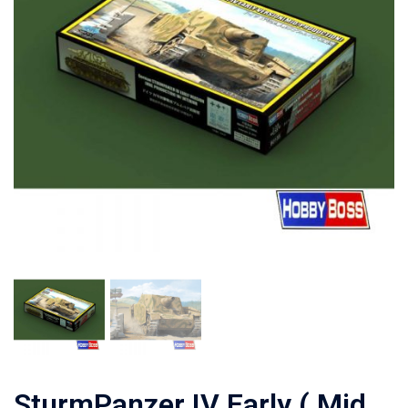
SturmPanzer IV Early ( Mid