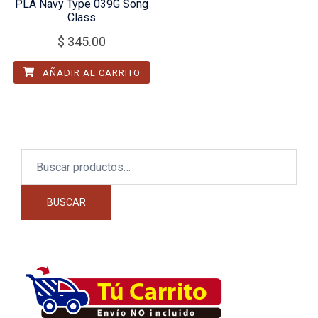
PLA Navy Type 039G Song
Class
$
345.00
AÑADIR AL CARRITO
Buscar
por:
BUSCAR