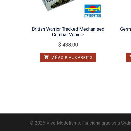
British Warrior Tracked Mechanised
Germ
Combat Vehicle
$
438.00
AÑADIR AL CARRITO
© 2026 Vive Modelismo. Funciona gracias a
Syd