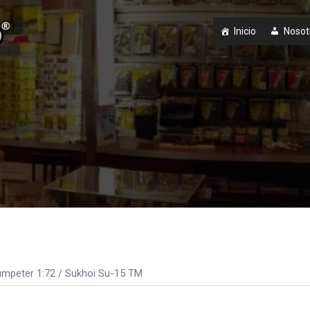
Inicio
Nosot
umpeter 1:72
/ Sukhoi Su-15 TM