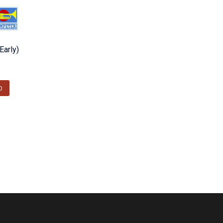
Early)
O