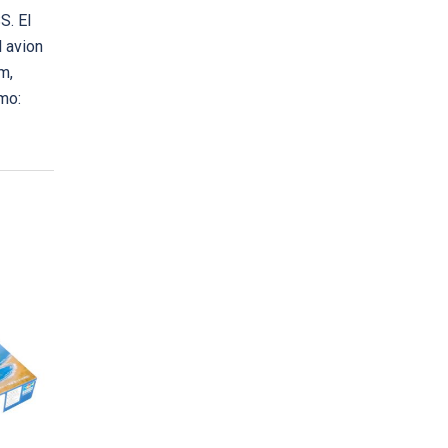
S. El
 avion
m,
mo: