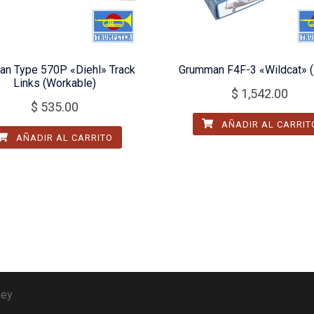
an Type 570P «Diehl» Track
Grumman F4F-3 «Wildcat» (
Links (Workable)
$
1,542.00
$
535.00
AÑADIR AL CARRIT
AÑADIR AL CARRITO
ney