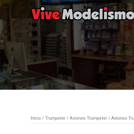
Saltar
al
contenido
Inicio
/
Trumpeter
/
Aviones Trumpeter
/
Aviones Tr