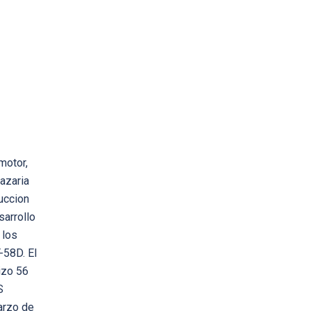
motor,
azaria
uccion
sarrollo
 los
-58D. El
izo 56
S
marzo de